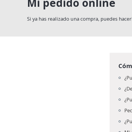
Mi pedido online
Si ya has realizado una compra, puedes hace
Cóm
¿Pu
¿De
¿Pu
Ped
¿Pu