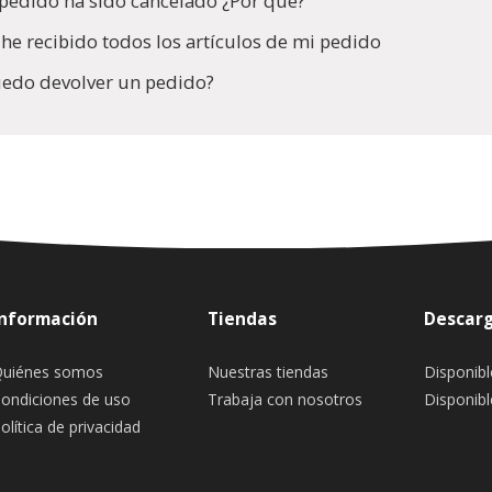
pedido ha sido cancelado ¿Por qué?
he recibido todos los artículos de mi pedido
edo devolver un pedido?
Información
Tiendas
Descarg
uiénes somos
Nuestras tiendas
Disponibl
ondiciones de uso
Trabaja con nosotros
Disponibl
olítica de privacidad