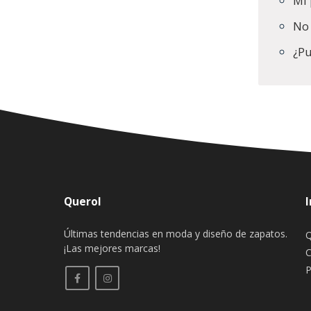
Mi 
No 
¿Pu
Querol
Últimas tendencias en moda y diseño de zapatos.
Q
¡Las mejores marcas!
C
P